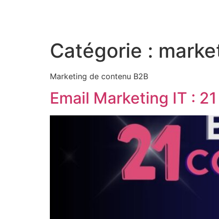
Aller
au
contenu
Catégorie :
marke
Marketing de contenu B2B
Email Marketing IT : 21