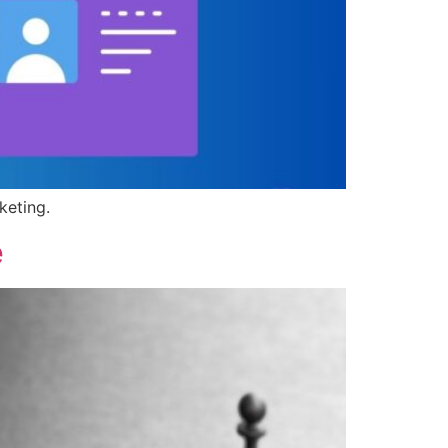
keting.
e